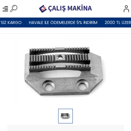
SİZ KARGO
HAVALE İLE ÖDEMELERDE 5% İNDİRİM
2000 TL ÜZER