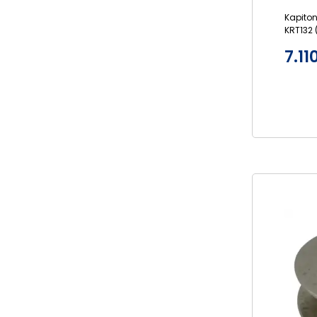
Kapito
KRT132 
7.11