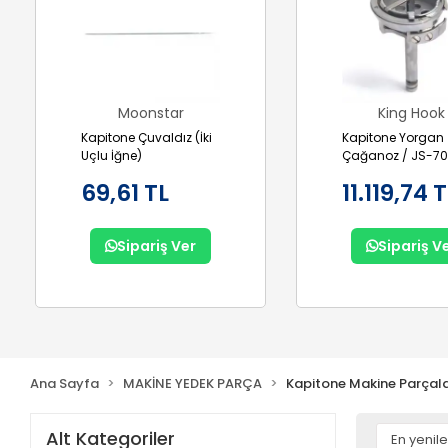
Moonstar
King Hook
Kapitone Çuvaldız (İki
Kapitone Yorgan
Uçlu İğne)
Çağanoz / JS-70
69,61 TL
11.119,74 
Sipariş Ver
Sipariş V
Ana Sayfa
MAKİNE YEDEK PARÇA
Kapitone Makine Parçala
Alt Kategoriler