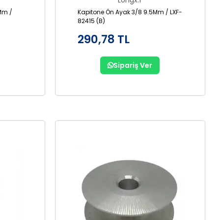
Longx.f
Mm /
Kapitone Ön Ayak 3/8 9.5Mm / LXF-
82415 (B)
290,78 TL
Sipariş Ver