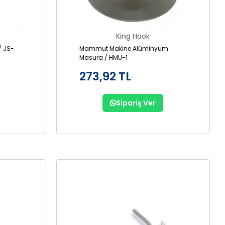
King Hook
/ JS-
Mammut Makine Alüminyum
Masura / HMU-1
273,92 TL
Sipariş Ver