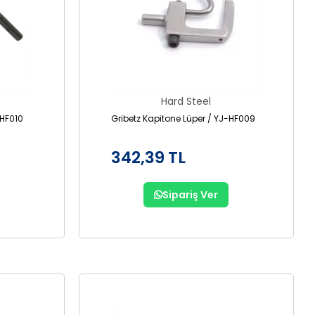
Hard Steel
-HF010
Gribetz Kapitone Lüper / YJ-HF009
342,39 TL
Sipariş Ver