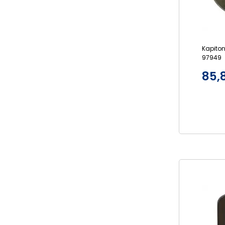
Kapitone Ç
97949
85,