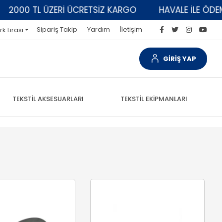
L ÜZERİ ÜCRETSİZ KARGO
HAVALE İLE ÖDEMELERDE 
Sipariş Takip
Yardım
İletişim
rk Lirası
GİRİŞ YAP
TEKSTİL AKSESUARLARI
TEKSTİL EKİPMANLARI