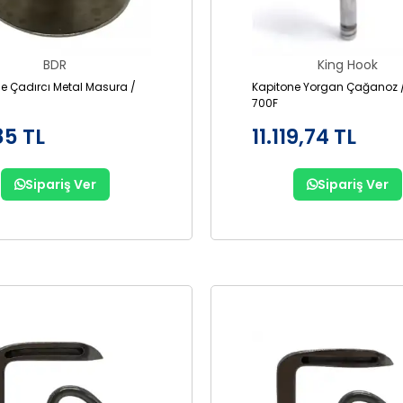
BDR
King Hook
adırcı Metal Masura /
Kapitone Yorgan Çağanoz 
700F
85 TL
11.119,74 TL
Sipariş Ver
Sipariş Ver