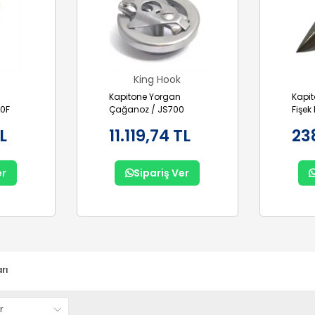
King Hook
Kapitone Yorgan
Kapit
0F
Çağanoz / JS700
Fişek
TL
11.119,74 TL
23
er
Sipariş Ver
rı