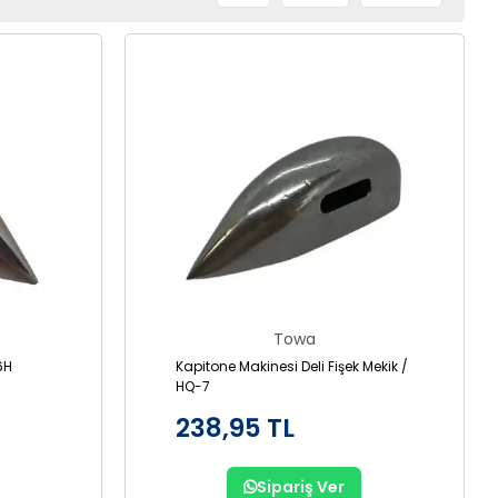
Towa
6H
Kapitone Makinesi Deli Fişek Mekik /
HQ-7
238,95 TL
Sipariş Ver