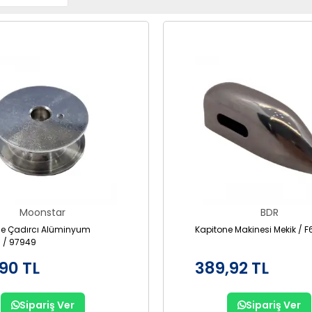
Moonstar
BDR
ne Çadırcı Alüminyum
Kapitone Makinesi Mekik / F
 / 97949
90 TL
389,92 TL
Sipariş Ver
Sipariş Ver