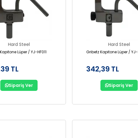
Hard Steel
Hard Steel
 Kapitone Lüper / YJ-HF011
Gribetz Kapitone Lüper / YJ
,39 TL
342,39 TL
Sipariş Ver
Sipariş Ver