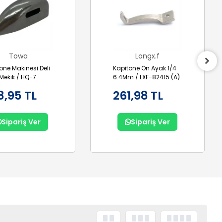
Towa
Longx.f
one Makinesi Deli
Kapitone Ön Ayak 1/4
 Mekik / HQ-7
6.4Mm / LXF-82415 (A)
8,95 TL
261,98 TL
Sipariş Ver
Sipariş Ver