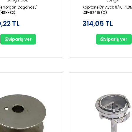
King Hook
Longx.f
ne Yorgan Çağanoz /
Kapitone Ön Ayak 9/16 14.3
(HSH-32)
LXF-82415 (C)
0,22 TL
314,05 TL
Sipariş Ver
Sipariş Ver