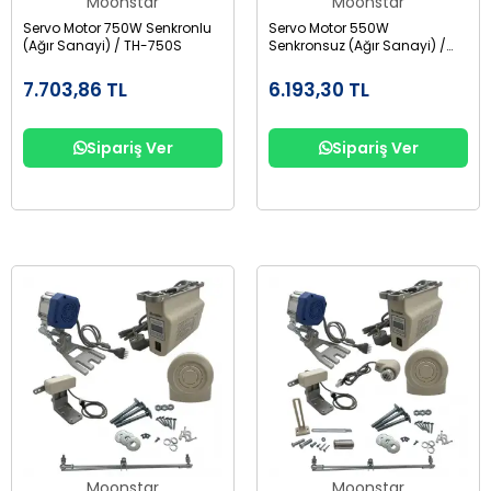
Moonstar
Moonstar
Servo Motor 750W Senkronlu
Servo Motor 550W
(Ağır Sanayi) / TH-750S
Senkronsuz (Ağır Sanayi) /
TH-550S
7.703,86 TL
6.193,30 TL
Sipariş Ver
Sipariş Ver
Moonstar
Moonstar