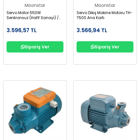
Moonstar
Moonstar
Servo Motor 550W
Servo Dikiş Makine Motoru TH-
Senkronsuz (Hafif Sanayi) /
750S Ana Kartı
TH-550DA-T9
3.596,57 TL
3.566,94 TL
Sipariş Ver
Sipariş Ver