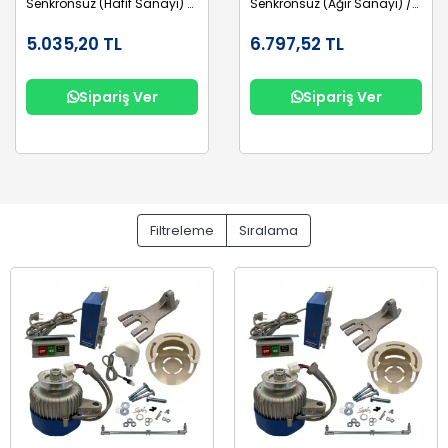
Senkronsuz (Hafif Sanayi) /
Senkronsuz (Ağır Sanayi) /
TH-750D-T9
TH-750S
5.035,20 TL
6.797,52 TL
Sipariş Ver
Sipariş Ver
Filtreleme
Sıralama