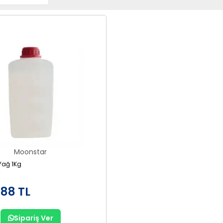
Moonstar
 Yağ 1Kg
,88 TL
Sipariş Ver