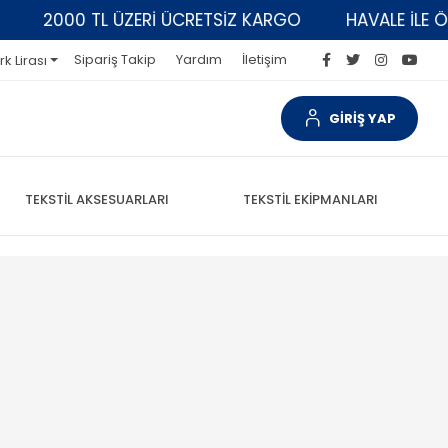
2000 TL ÜZERİ ÜCRETSİZ KARGO
HAVALE İLE ÖDEM
Sipariş Takip
Yardım
İletişim
rk Lirası
GİRİŞ YAP
TEKSTİL AKSESUARLARI
TEKSTİL EKİPMANLARI