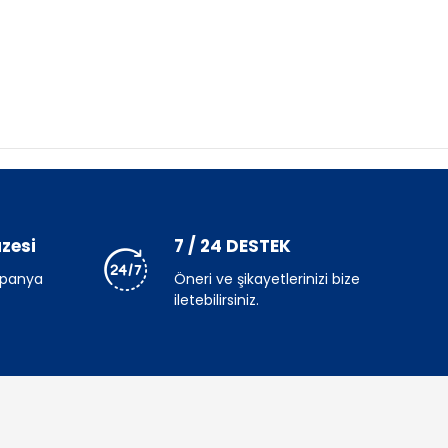
zesi
7 / 24 DESTEK
mpanya
Öneri ve şikayetlerinizi bize
iletebilirsiniz.