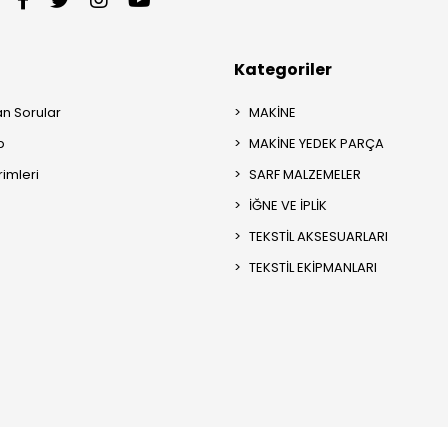
Kategoriler
an Sorular
MAKİNE
p
MAKİNE YEDEK PARÇA
rimleri
SARF MALZEMELER
İĞNE VE İPLİK
TEKSTİL AKSESUARLARI
TEKSTİL EKİPMANLARI