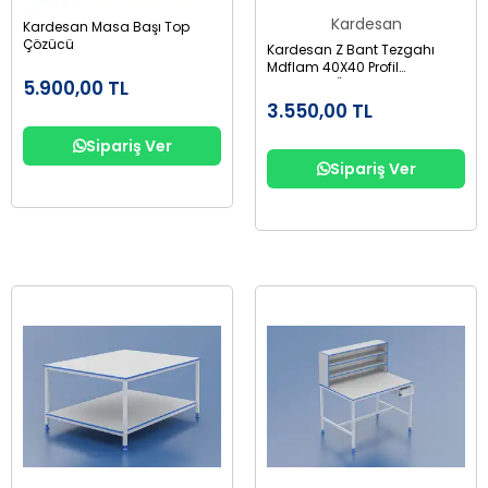
Kardesan
Kardesan Masa Başı Top
Çözücü
Kardesan Z Bant Tezgahı
Mdflam 40X40 Profil
5.900,00 TL
Uz:153Cm Önü 48 Cm Eni
125Cm
3.550,00 TL
Sipariş Ver
Sipariş Ver