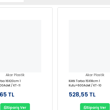
Akar Plastik
Akar Plastik
Torba 16X20cm 1
Kilitli Torba 15X18cm 1
0Adet / KT-11
Kutu=600Adet / KT-10
,65 TL
528,55 TL
Sipariş Ver
Sipariş Ver