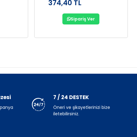
374,40 TL
Sipariş Ver
zesi
7 / 24 DESTEK
mpanya
Öneri ve şikayetlerinizi bize
iletebilirsiniz.