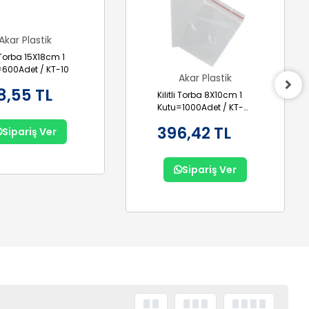
Akar Plastik
li Torba 15X18cm 1
=600Adet / KT-10
Akar Plastik
8,55 TL
Kilitli Torba 8X10cm 1
Kutu=1000Adet / KT-
05
396,42 TL
Sipariş Ver
Sipariş Ver