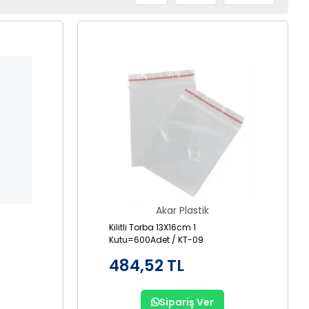
Akar Plastik
Kilitli Torba 13X16cm 1
Kutu=600Adet / KT-09
484,52 TL
Sipariş Ver