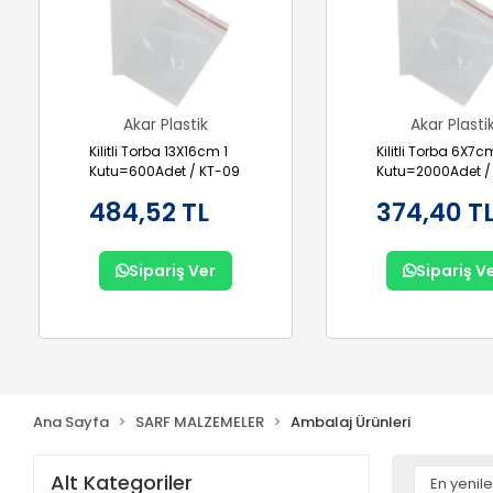
Akar Plastik
Akar Plasti
Kilitli Torba 13X16cm 1
Kilitli Torba 6X7c
Kutu=600Adet / KT-09
Kutu=2000Adet /
6X7
484,52 TL
374,40 T
Sipariş Ver
Sipariş V
Ana Sayfa
SARF MALZEMELER
Ambalaj Ürünleri
Alt Kategoriler