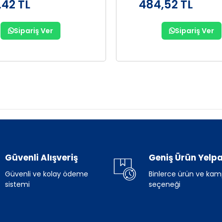
,42 TL
484,52 TL
Sipariş Ver
Sipariş Ver
Güvenli Alışveriş
Geniş Ürün Yelpa
Güvenli ve kolay ödeme
Binlerce ürün ve ka
sistemi
seçeneği