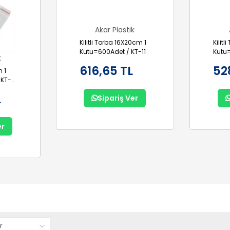
Akar Plastik
Kilitli Torba 16X20cm 1
Kilit
Kutu=600Adet / KT-11
Kutu
k
616,65 TL
52
m 1
 KT-
L
Sipariş Ver
er