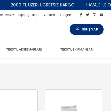
2000 TL ÜZERİ ÜCRETSİZ KARGO
HAVALE İLE ÖDEME
Sipariş Takip
Yardım
İletişim
rk Lirası
GİRİŞ YAP
TEKSTİL AKSESUARLARI
TEKSTİL EKİPMANLARI