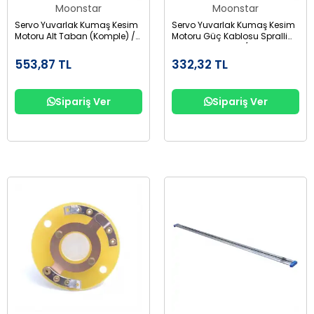
Moonstar
Moonstar
Servo Yuvarlak Kumaş Kesim
Servo Yuvarlak Kumaş Kesim
Motoru Alt Taban (Komple) /
Motoru Güç Kablosu Spralli
SRC-100-21
Bağlantı Aparatı /
1020050149
553,87 TL
332,32 TL
Sipariş Ver
Sipariş Ver