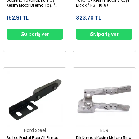
Suprena Yuvarlak Kumaş
Yuvarlak Kesim Motor 8 Köşe
Kesim Motor Bilema Taşı /
Bıçak / RS-110(8)
M688Z
162,91 TL
323,70 TL
Sipariş Ver
Sipariş Ver
Hard Steel
BDR
Su Lee Pastal Başı Alt Elmas
Dik Kumaş Kesim Motoru 5İnç