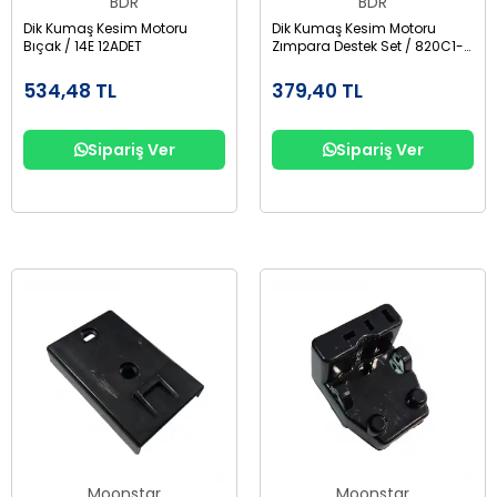
BDR
BDR
Dik Kumaş Kesim Motoru
Dik Kumaş Kesim Motoru
Bıçak / 14E 12ADET
Zımpara Destek Set / 820C1-7
+ 820C1-8
534,48 TL
379,40 TL
Sipariş Ver
Sipariş Ver
Moonstar
Moonstar