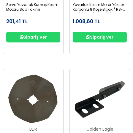
Servo Yuvarlak Kumaş Kesim
Yuvarlak Kesim Motor Yüksek
Motoru Sap Takımı
Karbonlu 8 Köşe Bıçak / RS-
125(8) HSS (YJ-125(8)HSS)
201,41 TL
1.008,60 TL
Sipariş Ver
Sipariş Ver
BDR
Golden Eagle