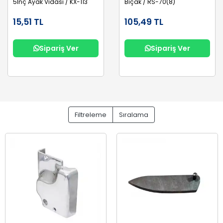
5İnç Ayak Vidası / KX-113
Bıçak / RS-70(8)
15,51 TL
105,49 TL
Sipariş Ver
Sipariş Ver
Filtreleme
Sıralama