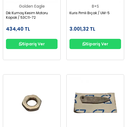
Golden Eagle
B+S
Dik Kumaş Kesim Motoru
Kuris Pimli Bıçak / UM-5
Kapak / 53C11-72
434,40 TL
3.001,32 TL
Sipariş Ver
Sipariş Ver