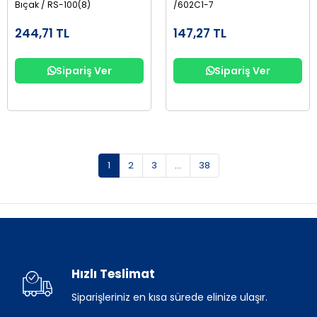
Bıçak / RS-100(8)
/602C1-7
244,71 TL
147,27 TL
Sipariş Ver
Sipariş Ver
1
2
3
...
38
Hızlı Teslimat
Siparişleriniz en kısa sürede elinize ulaşır.