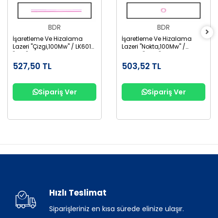
BDR
BDR
İşaretleme Ve Hizalama
İşaretleme Ve Hizalama
Lazeri "Çizgi,100Mw" / LK6018
Lazeri "Nokta,100Mw" /
"Line"
LK6018 "Point"
527,50 TL
503,52 TL
Sipariş Ver
Sipariş Ver
Hızlı Teslimat
Siparişleriniz en kısa sürede elinize ulaşır.