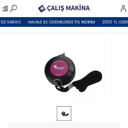
SİZ KARGO
HAVALE İLE ÖDEMELERDE 5% İNDİRİM
2000 TL ÜZER