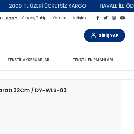
000 TL ÜZERİ ÜCRETSİZ KARGO
HAVALE İLE ÖDEMELE
Sipariş Takip
Yardım
İletişim
rk Lirası
GİRİŞ YAP
TEKSTİL AKSESUARLARI
TEKSTİL EKİPMANLARI
paratı 32Cm / DY-WLS-03