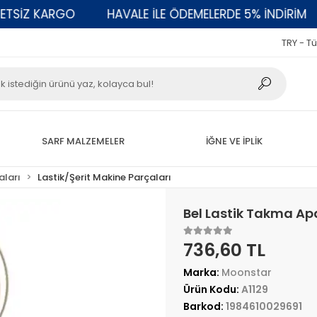
Z KARGO
HAVALE İLE ÖDEMELERDE 5% İNDİRİM
2
TRY - Tü
SARF MALZEMELER
İĞNE VE İPLİK
aları
Lastik/Şerit Makine Parçaları
Bel Lastik Takma A
736,60 TL
Marka:
Moonstar
Ürün Kodu:
A1129
Barkod:
1984610029691