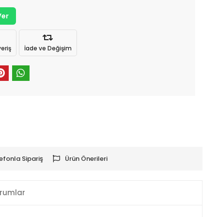
Ver
eriş
İade ve Değişim
efonla Sipariş
Ürün Önerileri
rumlar