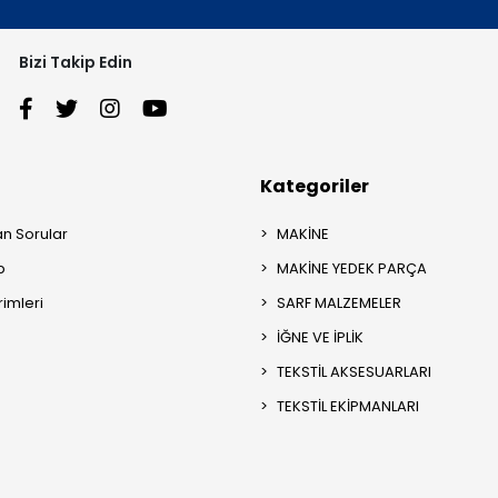
Bizi Takip Edin
Kategoriler
an Sorular
MAKİNE
p
MAKİNE YEDEK PARÇA
rimleri
SARF MALZEMELER
İĞNE VE İPLİK
TEKSTİL AKSESUARLARI
TEKSTİL EKİPMANLARI