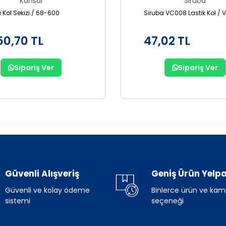
Kansai
Siruba
 Kol Sekizi / 68-600
Siruba VC008 Lastik Kol / 
50,70 TL
47,02 TL
Sipariş Ver
Sipariş Ver
Güvenli Alışveriş
Geniş Ürün Yelpa
Güvenli ve kolay ödeme
Binlerce ürün ve ka
sistemi
seçeneği