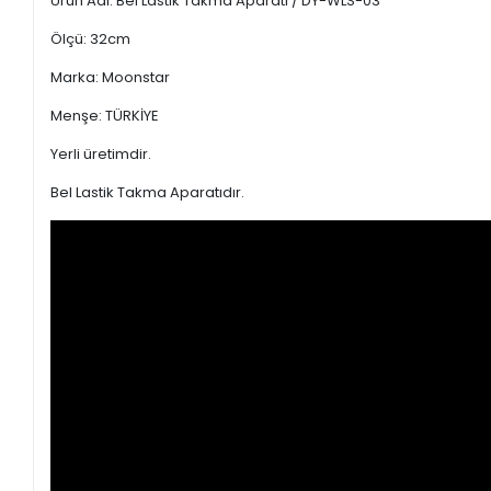
Ürün Adı: Bel Lastik Takma Aparatı / DY-WLS-03
Ölçü: 32cm
Marka: Moonstar
Menşe: TÜRKİYE
Yerli üretimdir.
Bel Lastik Takma Aparatıdır.