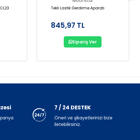
Moonstar
VCL23
Tekli Lastik Gerdirme Aparatı
845,97 TL
Sipariş Ver
zesi
7 / 24 DESTEK
mpanya
Öneri ve şikayetlerinizi bize
iletebilirsiniz.