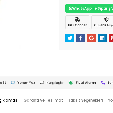
WhatsApp ile Sipariş 
Hızlı Gönderi
Güvenli Alışv
e Et
Yorum Yaz
Karşılaştır
Fiyat Alarmı
Tel
çıklaması
Garanti ve Teslimat
Taksit Seçenekleri
Yo