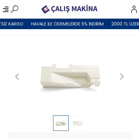
TSİZ KARGO
HAVALE İLE ÖDEMELERDE 5% İNDİRİM
2000 TL ÜZER