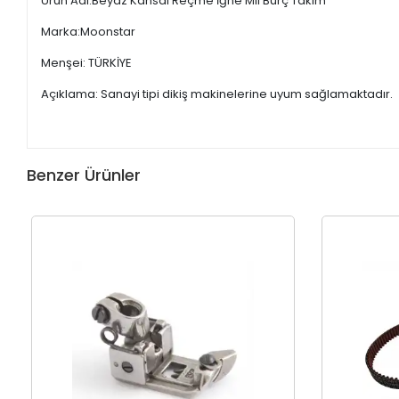
Ürün Adı:Beyaz Kansai Reçme İğne Mil Burç Takım
Marka:Moonstar
Menşei: TÜRKİYE
Açıklama: Sanayi tipi dikiş makinelerine uyum sağlamaktadır.
Benzer Ürünler