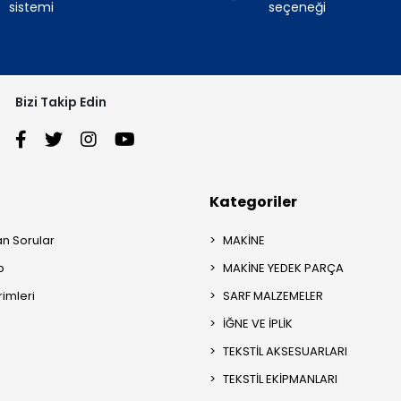
sistemi
seçeneği
Bizi Takip Edin
Kategoriler
an Sorular
MAKİNE
p
MAKİNE YEDEK PARÇA
rimleri
SARF MALZEMELER
İĞNE VE İPLİK
TEKSTİL AKSESUARLARI
TEKSTİL EKİPMANLARI