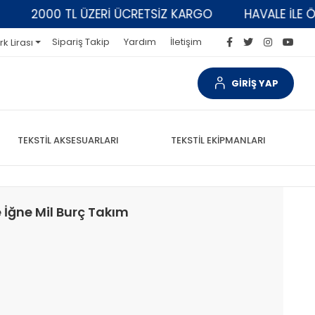
2000 TL ÜZERİ ÜCRETSİZ KARGO
HAVALE İLE ÖDEM
Sipariş Takip
Yardım
İletişim
rk Lirası
GİRİŞ YAP
TEKSTİL AKSESUARLARI
TEKSTİL EKİPMANLARI
İğne Mil Burç Takım