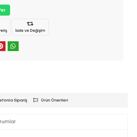
Ver
eriş
İade ve Değişim
efonla Sipariş
Ürün Önerileri
rumlar