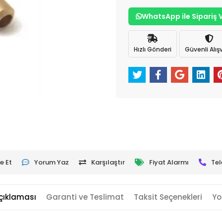
WhatsApp ile Sipariş 
Hızlı Gönderi
Güvenli Alışv
e Et
Yorum Yaz
Karşılaştır
Fiyat Alarmı
Tel
çıklaması
Garanti ve Teslimat
Taksit Seçenekleri
Yo