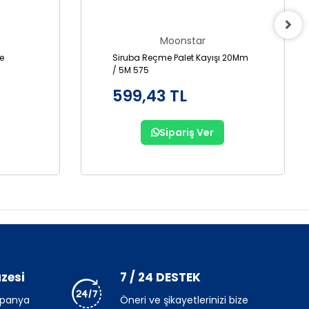
Moonstar
Siruba Reçme Palet Kayışı 20Mm
/ 5M 575
599,43 TL
Sipariş Ver
zesi
7 / 24 DESTEK
mpanya
Öneri ve şikayetlerinizi bize