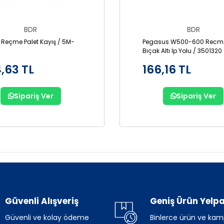
BDR
BDR
 Reçme Palet Kayış / 5M-
Pegasus W500-600 Recme
Bıçak Altı İp Yolu / 3501320
,63 TL
166,16 TL
Sipariş Ver
Sipariş Ver
Güvenli Alışveriş
Geniş Ürün Yelpa
Güvenli ve kolay ödeme
Binlerce ürün ve ka