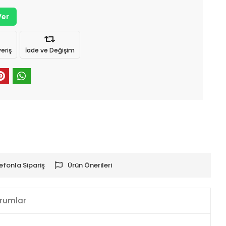
Ver
eriş
İade ve Değişim
efonla Sipariş
Ürün Önerileri
rumlar