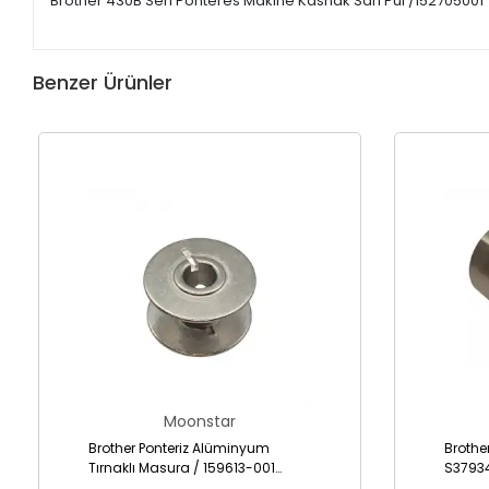
Brother 430B Seri Ponteres Makine Kasnak Sarı Pul /152705001
Benzer Ürünler
Moonstar
Brother Ponteriz Alüminyum
Brothe
Tırnaklı Masura / 159613-001
S3793
(B1827-280-000)