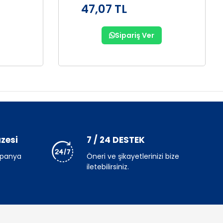
47,07 TL
Sipariş Ver
zesi
7 / 24 DESTEK
mpanya
Öneri ve şikayetlerinizi bize
iletebilirsiniz.