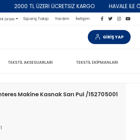
2000 TL ÜZERİ ÜCRETSİZ KARGO
HAVALE İLE ÖDEM
Sipariş Takip
Yardım
İletişim
rk Lirası
GİRİŞ YAP
TEKSTİL AKSESUARLARI
TEKSTİL EKİPMANLARI
nteres Makine Kasnak Sarı Pul /152705001
1