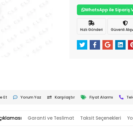
WhatsApp ile Sipariş 
Hızlı Gönderi
Güvenli Alışv
e Et
Yorum Yaz
Karşılaştır
Fiyat Alarmı
Tel
çıklaması
Garanti ve Teslimat
Taksit Seçenekleri
Yo