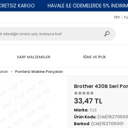
TSİZ KARGO
HAVALE İLE ÖDEMELERDE 5% İNDİRİM
TRY - Tü
SARF MALZEMELER
İĞNE VE İPLİK
aları
Ponteriz Makine Parçaları
Brother 430B Seri Po
33,47 TL
Marka:
CLS
Ürün Kodu:
(CM)15270500
Barkod:
(CM)152705001