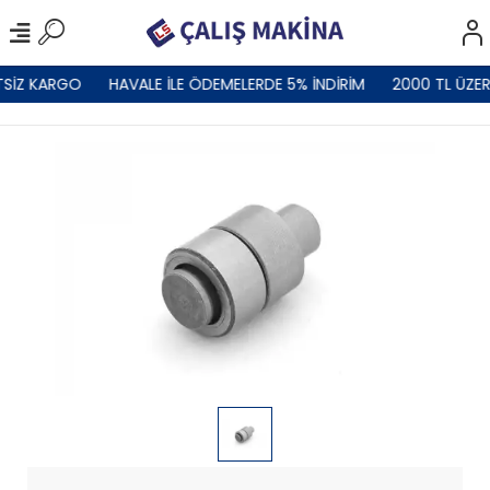
TSİZ KARGO
HAVALE İLE ÖDEMELERDE 5% İNDİRİM
2000 TL ÜZER