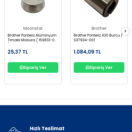
Moonstar
Brother
Brother Ponteriz Alüminyum
Brother Ponteriz 430 Burcu /
Tırnaklı Masura / 159613-001
S37934-001
(B1827-280-000)
25,37 TL
1.084,09 TL
Sipariş Ver
Sipariş Ver
Hızlı Teslimat