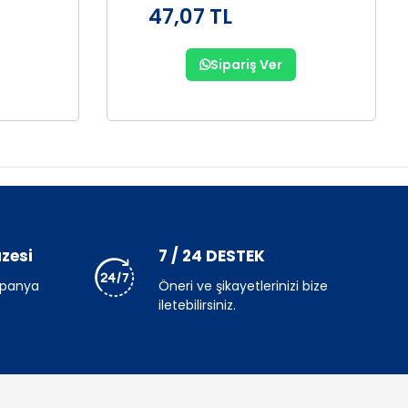
47,07 TL
Sipariş Ver
zesi
7 / 24 DESTEK
mpanya
Öneri ve şikayetlerinizi bize
iletebilirsiniz.