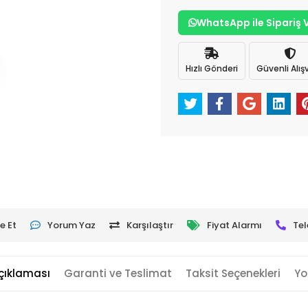
WhatsApp ile Sipariş 
Hızlı Gönderi
Güvenli Alışv
e Et
Yorum Yaz
Karşılaştır
Fiyat Alarmı
Tel
çıklaması
Garanti ve Teslimat
Taksit Seçenekleri
Yo