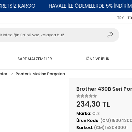
TSİZ KARGO
HAVALE İLE ÖDEMELERDE 5% İNDİRİM
TRY - Tü
SARF MALZEMELER
İĞNE VE İPLİK
aları
Ponteriz Makine Parçaları
Brother 430B Seri P
234,30 TL
Marka:
CLS
Ürün Kodu:
(CM)15304300
Barkod:
(CM)153043001