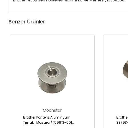
Brother 430B Seri Ponteres Makine Kurve Memesi /153043001
Benzer Ürünler
Moonstar
Brother Ponteriz Alüminyum
Brothe
Tırnaklı Masura / 159613-001
S3793
(B1827-280-000)