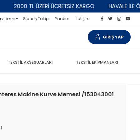
2000 TL ÜZERİ ÜCRETSİZ KARGO
HAVALE İLE ÖDEM
Sipariş Takip
Yardım
İletişim
rk Lirası
GİRİŞ YAP
TEKSTİL AKSESUARLARI
TEKSTİL EKİPMANLARI
onteres Makine Kurve Memesi /153043001
1