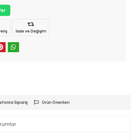
Ver
eriş
İade ve Değişim
efonla Sipariş
Ürün Önerileri
rumlar