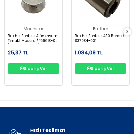
Moonstar
Brother
Brother Ponteriz Alüminyum
Brother Ponteriz 430 Burcu /
Tırnaklı Masura / 159613-001
S37934-001
(B1827-280-000)
25,37 TL
1.084,09 TL
Sipariş Ver
Sipariş Ver
Hızlı Teslimat