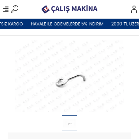
TSİZ KARGO
HAVALE İLE ÖDEMELERDE 5% İNDİRİM
2000 TL ÜZER