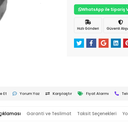
WhatsApp ile Sipariş 
Hızlı Gönderi
Güvenli Alışv
e Et
Yorum Yaz
Karşılaştır
Fiyat Alarmı
Tel
çıklaması
Garanti ve Teslimat
Taksit Seçenekleri
Yo