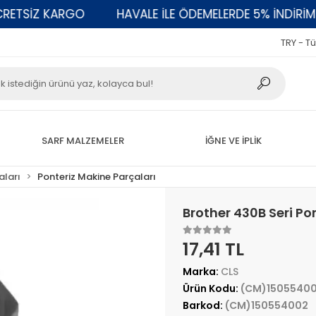
TSİZ KARGO
HAVALE İLE ÖDEMELERDE 5% İNDİRİM
TRY - Tü
SARF MALZEMELER
İĞNE VE İPLİK
aları
Ponteriz Makine Parçaları
Brother 430B Seri 
17,41 TL
Marka:
CLS
Ürün Kodu:
(CM)1505540
Barkod:
(CM)150554002