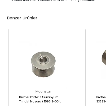
Brother 430B Seri Ponteres Makine Somunu /150554002
Benzer Ürünler
Moonstar
Brother Ponteriz Alüminyum
Brothe
Tırnaklı Masura / 159613-001
S3793
(B1827-280-000)