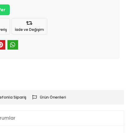
Ver
eriş
İade ve Değişim
efonla Sipariş
Ürün Önerileri
rumlar