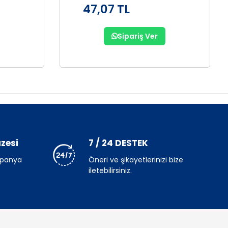
47,07 TL
Sipariş Ver
zesi
7 / 24 DESTEK
mpanya
Öneri ve şikayetlerinizi bize
iletebilirsiniz.