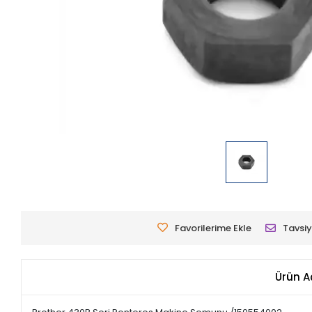
Favorilerime Ekle
Tavsiy
Ürün A