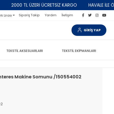
2000 TL ÜZERİ ÜCRETSİZ KARGO
HAVALE İLE ÖDEM
Sipariş Takip
Yardım
İletişim
rk Lirası
GİRİŞ YAP
TEKSTİL AKSESUARLARI
TEKSTİL EKİPMANLARI
Ponteres Makine Somunu /150554002
02