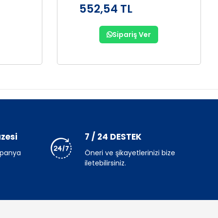
552,54 TL
Sipariş Ver
zesi
7 / 24 DESTEK
mpanya
Öneri ve şikayetlerinizi bize
iletebilirsiniz.