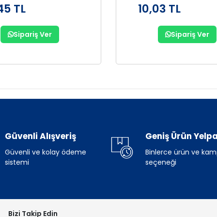
45 TL
10,03 TL
Sipariş Ver
Sipariş Ver
Güvenli Alışveriş
Geniş Ürün Yelpa
Güvenli ve kolay ödeme
Binlerce ürün ve ka
sistemi
seçeneği
Bizi Takip Edin