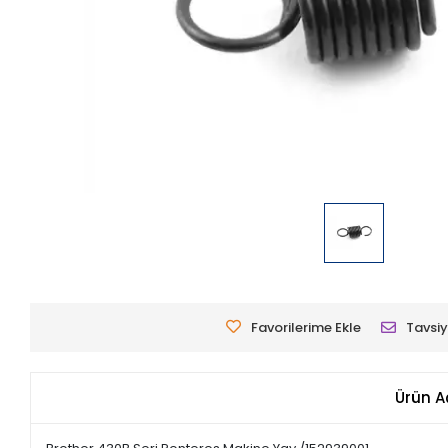
Favorilerime Ekle
Tavsiy
Ürün A