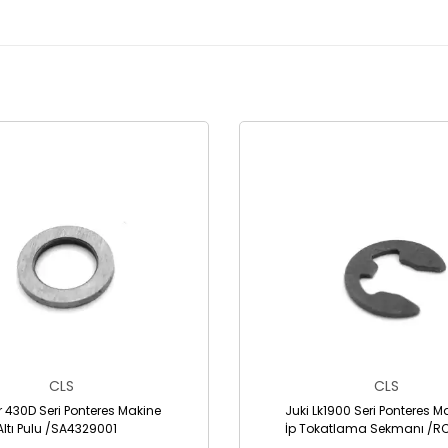
CLS
CLS
r 430D Seri Ponteres Makine
Juki Lk1900 Seri Ponteres M
Altı Pulu /SA4329001
İp Tokatlama Sekmanı /R
0470611