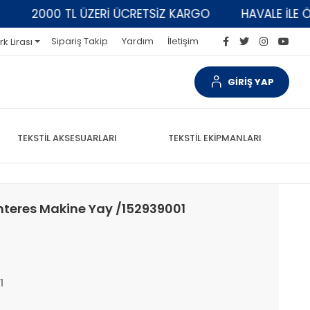
2000 TL ÜZERİ ÜCRETSİZ KARGO
HAVALE İLE ÖDEM
Sipariş Takip
Yardım
İletişim
rk Lirası
GİRİŞ YAP
TEKSTİL AKSESUARLARI
TEKSTİL EKİPMANLARI
onteres Makine Yay /152939001
1