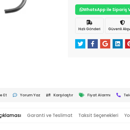
WhatsApp ile Sipariş 
Hızlı Gönderi
Güvenli Alışv
e Et
Yorum Yaz
Karşılaştır
Fiyat Alarmı
Tel
çıklaması
Garanti ve Teslimat
Taksit Seçenekleri
Yo