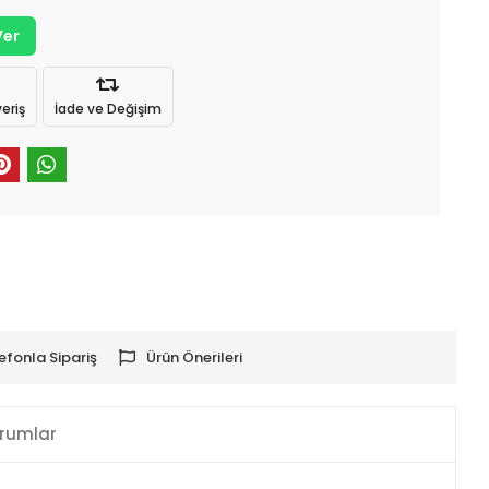
Ver
eriş
İade ve Değişim
efonla Sipariş
Ürün Önerileri
rumlar