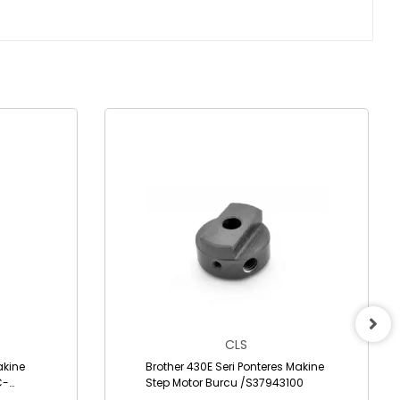
CLS
akine
Brother 430E Seri Ponteres Makine
C-
Step Motor Burcu /S37943100