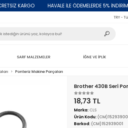
TSİZ KARGO
HAVALE İLE ÖDEMELERDE 5% İNDİRİM
TRY - Tü
SARF MALZEMELER
İĞNE VE İPLİK
aları
Ponteriz Makine Parçaları
Brother 430B Seri P
18,73 TL
Marka:
CLS
Ürün Kodu:
(CM)15293900
Barkod:
(CM)152939001