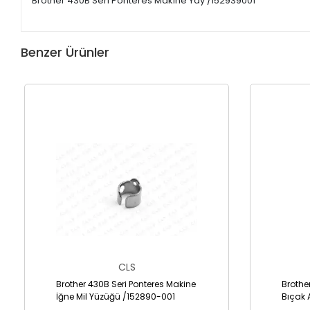
Brother 430B Seri Ponteres Makine Yay /152939001
Benzer Ürünler
CLS
Brother 430B Seri Ponteres Makine
Brothe
İğne Mil Yüzüğü /152890-001
Bıçak 