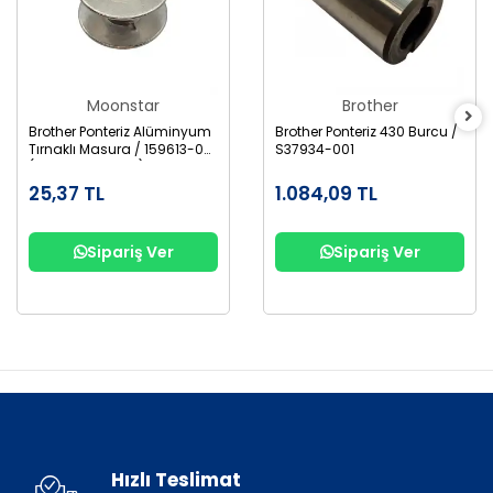
Moonstar
Brother
Brother Ponteriz Alüminyum
Brother Ponteriz 430 Burcu /
Tırnaklı Masura / 159613-001
S37934-001
(B1827-280-000)
25,37 TL
1.084,09 TL
Sipariş Ver
Sipariş Ver
Hızlı Teslimat