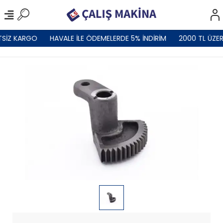
TSİZ KARGO
HAVALE İLE ÖDEMELERDE 5% İNDİRİM
2000 TL ÜZER