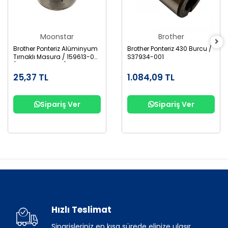
Moonstar
Brother
Brother Ponteriz Alüminyum
Brother Ponteriz 430 Burcu /
Tırnaklı Masura / 159613-001
S37934-001
(B1827-280-000)
25,37 TL
1.084,09 TL
Sipariş Ver
Sipariş Ver
Hızlı Teslimat
Siparişleriniz en kısa sürede elinize ulaşır.