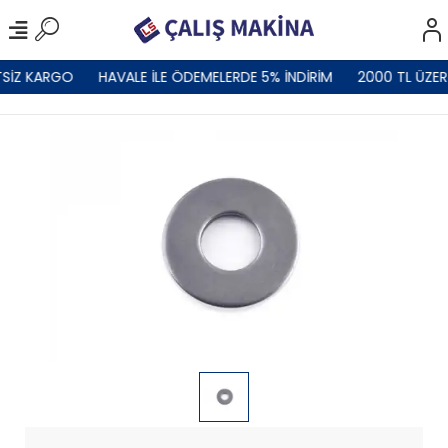
SİZ KARGO
HAVALE İLE ÖDEMELERDE 5% İNDİRİM
2000 TL ÜZER