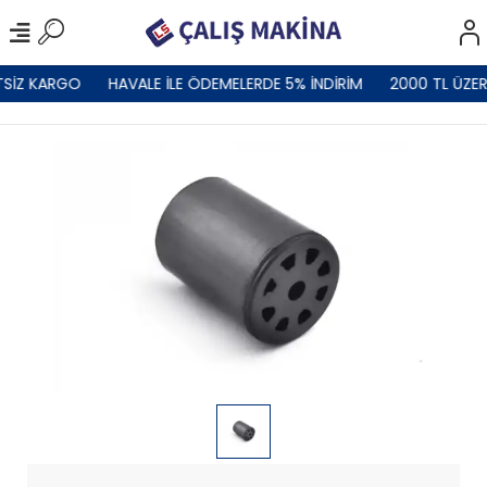
TSİZ KARGO
HAVALE İLE ÖDEMELERDE 5% İNDİRİM
2000 TL ÜZER