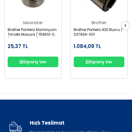
Moonstar
Brother
Brother Ponteriz Alüminyum
Brother Ponteriz 430 Burcu /
Tırnaklı Masura / 159613-001
S37934-001
(B1827-280-000)
25,37 TL
1.084,09 TL
Sipariş Ver
Sipariş Ver
Hızlı Teslimat