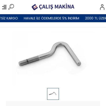
TSİZ KARGO
HAVALE İLE ÖDEMELERDE 5% İNDİRİM
2000 TL ÜZER