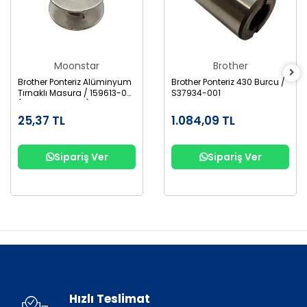
Moonstar
Brother
Brother Ponteriz Alüminyum
Brother Ponteriz 430 Burcu /
Tırnaklı Masura / 159613-001
S37934-001
(B1827-280-000)
25,37 TL
1.084,09 TL
Sipariş Ver
Sipariş Ver
Hızlı Teslimat