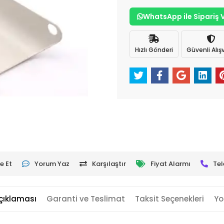
WhatsApp ile Sipariş 
Hızlı Gönderi
Güvenli Alışv
e Et
Yorum Yaz
Karşılaştır
Fiyat Alarmı
Tel
çıklaması
Garanti ve Teslimat
Taksit Seçenekleri
Yo