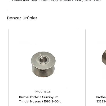
Brother 430F Seri Punteriz Makine Çene Kapak /SA3262202
Benzer Ürünler
Moonstar
Brother Ponteriz Alüminyum
Brothe
Tırnaklı Masura / 159613-001
S3793
(B1827-280-000)