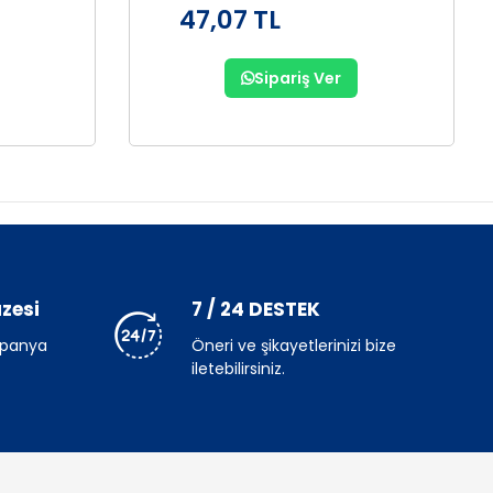
47,07 TL
Sipariş Ver
zesi
7 / 24 DESTEK
mpanya
Öneri ve şikayetlerinizi bize
iletebilirsiniz.