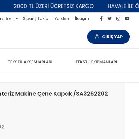
2000 TL ÜZERİ ÜCRETSİZ KARGO
HAVALE İLE ÖDEM
Sipariş Takip
Yardım
İletişim
rk Lirası
GİRİŞ YAP
TEKSTİL AKSESUARLARI
TEKSTİL EKİPMANLARI
unteriz Makine Çene Kapak /SA3262202
02