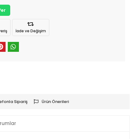
Ver
eriş
İade ve Değişim
efonla Sipariş
Ürün Önerileri
rumlar