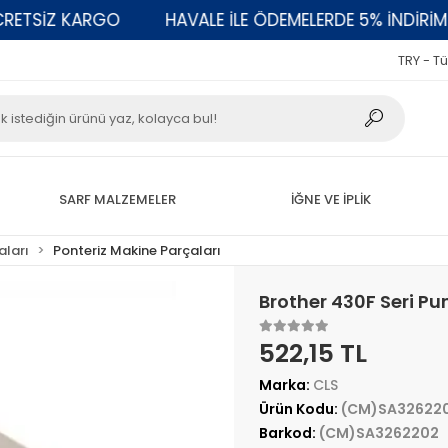
TSİZ KARGO
HAVALE İLE ÖDEMELERDE 5% İNDİRİM
TRY - Tü
SARF MALZEMELER
İĞNE VE İPLİK
aları
Ponteriz Makine Parçaları
Brother 430F Seri P
522,15 TL
Marka:
CLS
Ürün Kodu:
(CM)SA32622
Barkod:
(CM)SA3262202