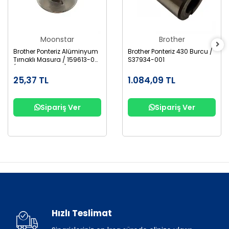
Moonstar
Brother
Brother Ponteriz Alüminyum
Brother Ponteriz 430 Burcu /
Tırnaklı Masura / 159613-001
S37934-001
(B1827-280-000)
25,37 TL
1.084,09 TL
Sipariş Ver
Sipariş Ver
Hızlı Teslimat