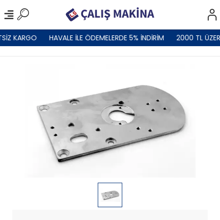
TSİZ KARGO
HAVALE İLE ÖDEMELERDE 5% İNDİRİM
2000 TL ÜZER