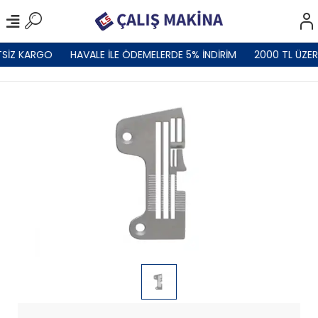
TSİZ KARGO
HAVALE İLE ÖDEMELERDE 5% İNDİRİM
2000 TL ÜZER