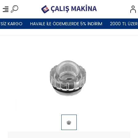
SİZ KARGO
HAVALE İLE ÖDEMELERDE 5% İNDİRİM
2000 TL ÜZER