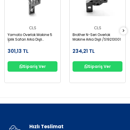
CLS
CLS
Yamato Overlok Makine 5
Brother N-Seri Overlok
İplik Safari Arka Dişli
Makine Arka Dişli /S19213001
/6209004
301,13 TL
234,21 TL
Sipariş Ver
Sipariş Ver
Hızlı Teslimat