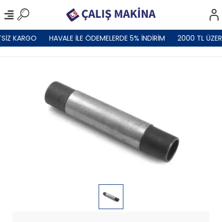
SİZ KARGO
HAVALE İLE ÖDEMELERDE 5% İNDİRİM
2000 TL ÜZER