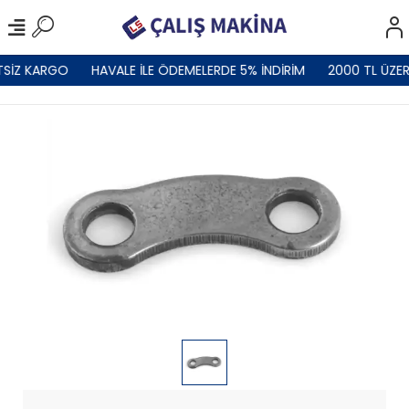
TSİZ KARGO
HAVALE İLE ÖDEMELERDE 5% İNDİRİM
2000 TL ÜZER