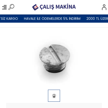
TSİZ KARGO
HAVALE İLE ÖDEMELERDE 5% İNDİRİM
2000 TL ÜZER