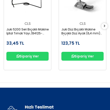
CLS
CLS
Juki 5200 Seri Bıçaklı Makine
Juki Düz Bıçaklı Makine
İptal Tırnak Yayı /B4125-
Bıçaklı Düz Ayak (6,4 mm)
522-000
1/4 /B1524-522NAO
33,45 TL
123,75 TL
Sipariş Ver
Sipariş Ver
Hızlı Teslimat