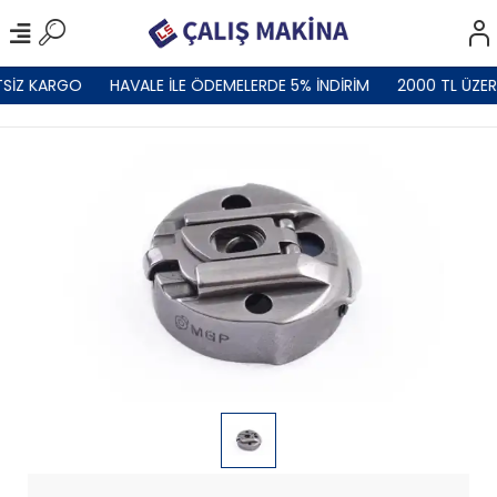
SİZ KARGO
HAVALE İLE ÖDEMELERDE 5% İNDİRİM
2000 TL ÜZER