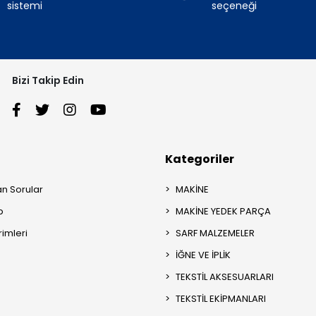
sistemi
seçeneği
Bizi Takip Edin
Kategoriler
an Sorular
MAKİNE
p
MAKİNE YEDEK PARÇA
rimleri
SARF MALZEMELER
İĞNE VE İPLİK
TEKSTİL AKSESUARLARI
TEKSTİL EKİPMANLARI