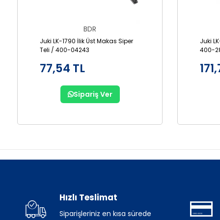
BDR
Juki LK-1790 İlik Üst Makas Siper
Juki LK
Teli / 400-04243
400-2
77,54 TL
171,
Sipariş Ver
Hızlı Teslimat
Siparişleriniz en kısa sürede