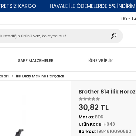
SİZ KARGO
HAVALE İLE ÖDEMELERDE 5% İNDİRİM
TRY - Tü
SARF MALZEMELER
İĞNE VE İPLİK
aları
İlik Dikiş Makine Parçaları
Brother 814 İlik Hor
30,82 TL
Marka:
BDR
Ürün Kodu:
H948
Barkod:
1984610090592