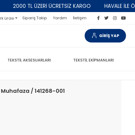
2000 TL ÜZERİ ÜCRETSİZ KARGO
HAVALE İLE ÖDEM
Sipariş Takip
Yardım
İletişim
rk Lirası
GİRİŞ YAP
TEKSTİL AKSESUARLARI
TEKSTİL EKİPMANLARI
oz Muhafaza / 141268-001