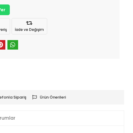
Ver
eriş
İade ve Değişim
efonla Sipariş
Ürün Önerileri
rumlar