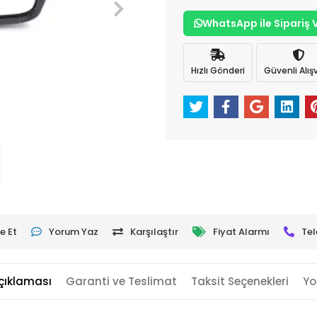
WhatsApp ile Sipariş 
Hızlı Gönderi
Güvenli Alışv
e Et
Yorum Yaz
Karşılaştır
Fiyat Alarmı
Tel
çıklaması
Garanti ve Teslimat
Taksit Seçenekleri
Yo