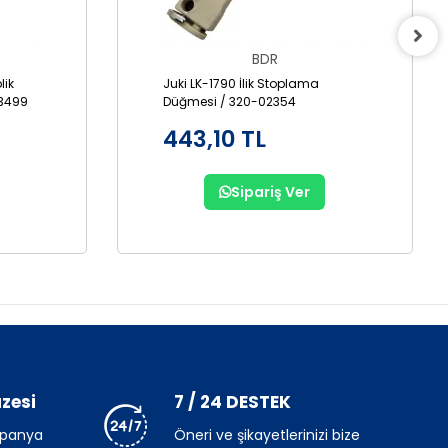
BDR
lik
Juki LK-1790 İlik Stoplama
3499
Düğmesi / 320-02354
443,10 TL
Sipariş Ver
zesi
7 / 24 DESTEK
mpanya
Öneri ve şikayetlerinizi bize