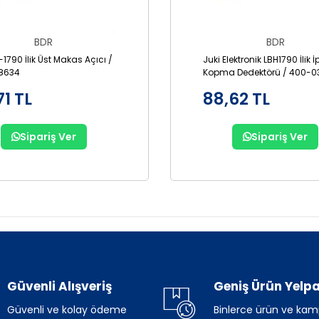
BDR
BDR
-1790 İlik Üst Makas Açıcı /
Juki Elektronik LBH1790 İlik İp
8634
Kopma Dedektörü / 400-0
71 TL
88,62 TL
Sipariş Ver
Sipariş Ver
Güvenli Alışveriş
Geniş Ürün Yelpa
Güvenli ve kolay ödeme
Binlerce ürün ve ka