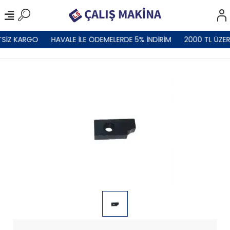
TSİZ KARGO
HAVALE İLE ÖDEMELERDE 5% İNDİRİM
2000 TL ÜZER