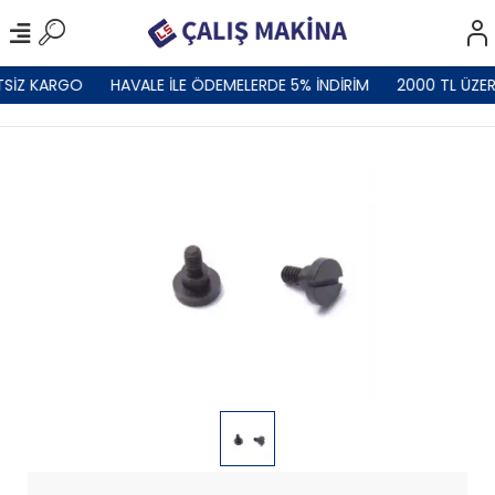
TSİZ KARGO
HAVALE İLE ÖDEMELERDE 5% İNDİRİM
2000 TL ÜZER