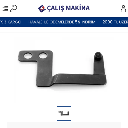
TSİZ KARGO
HAVALE İLE ÖDEMELERDE 5% İNDİRİM
2000 TL ÜZER