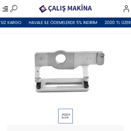
SİZ KARGO
HAVALE İLE ÖDEMELERDE 5% İNDİRİM
2000 TL ÜZER