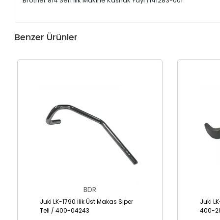
Brother 814 Seri İlik Makine Kasnak Yayı /141283-001
Benzer Ürünler
BDR
Juki LK-1790 İlik Üst Makas Siper
Juki LK
Teli / 400-04243
400-2