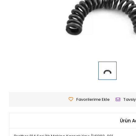
Favorilerime Ekle
Tavsiy
Ürün A