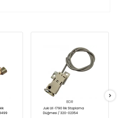
BDR
lik
Juki LK-1790 İlik Stoplama
3499
Düğmesi / 320-02354