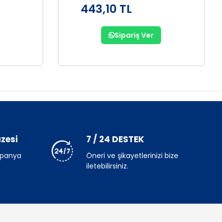
443,10 TL
Sipariş Ver
zesi
7 / 24 DESTEK
mpanya
Öneri ve şikayetlerinizi bize
iletebilirsiniz.