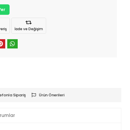
Ver
eriş
İade ve Değişim
efonla Sipariş
Ürün Önerileri
rumlar