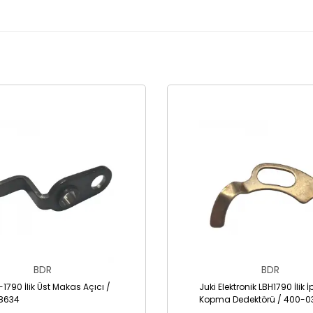
BDR
BDR
-1790 İlik Üst Makas Açıcı /
Juki Elektronik LBH1790 İlik İp
8634
Kopma Dedektörü / 400-0