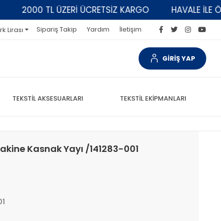
2000 TL ÜZERİ ÜCRETSİZ KARGO
HAVALE İLE ÖDEM
Sipariş Takip
Yardım
İletişim
rk Lirası
GİRİŞ YAP
TEKSTİL AKSESUARLARI
TEKSTİL EKİPMANLARI
k Makine Kasnak Yayı /141283-001
01