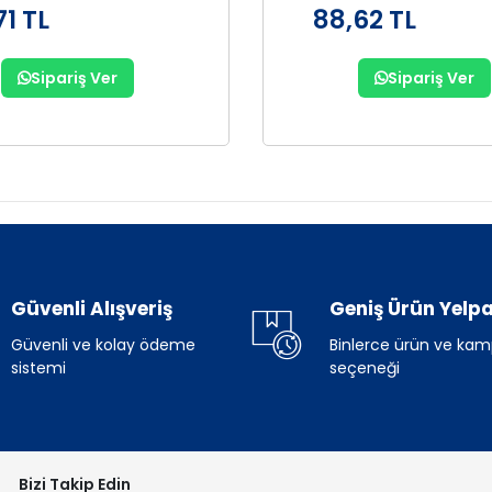
71 TL
88,62 TL
Sipariş Ver
Sipariş Ver
Güvenli Alışveriş
Geniş Ürün Yelpa
Güvenli ve kolay ödeme
Binlerce ürün ve ka
sistemi
seçeneği
Bizi Takip Edin