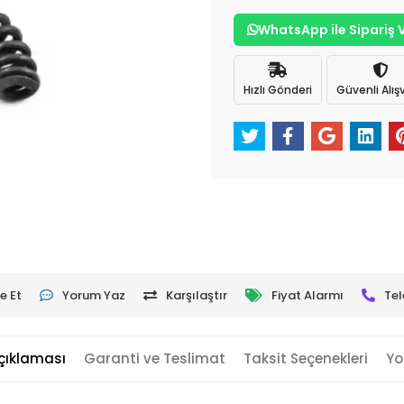
WhatsApp ile Sipariş 
Hızlı Gönderi
Güvenli Alışv
e Et
Yorum Yaz
Karşılaştır
Fiyat Alarmı
Tel
çıklaması
Garanti ve Teslimat
Taksit Seçenekleri
Yo