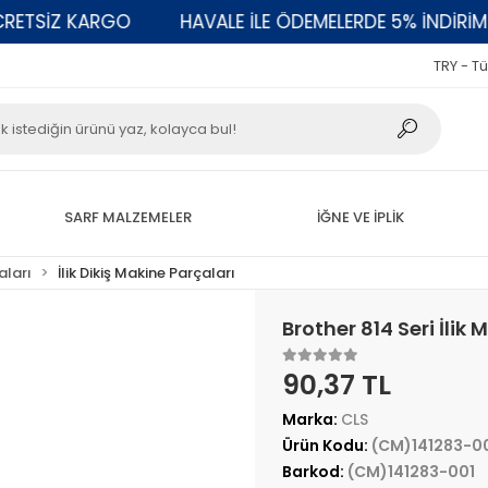
TSİZ KARGO
HAVALE İLE ÖDEMELERDE 5% İNDİRİM
TRY - Tü
SARF MALZEMELER
İĞNE VE İPLİK
aları
İlik Dikiş Makine Parçaları
Brother 814 Seri İli
90,37 TL
Marka:
CLS
Ürün Kodu:
(CM)141283-0
Barkod:
(CM)141283-001