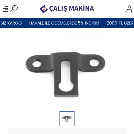
SİZ KARGO
HAVALE İLE ÖDEMELERDE 5% İNDİRİM
2000 TL ÜZER