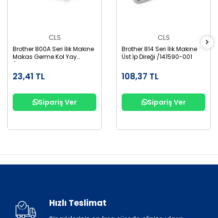
CLS
CLS
Brother 800A Seri İlik Makine
Brother 814 Seri İlik Makine
Makas Germe Kol Yay
Üst İp Direği /141590-001
/S50327001
23,41 TL
108,37 TL
Sipariş Ver
Sipariş Ver
Hızlı Teslimat