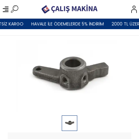
TSİZ KARGO
HAVALE İLE ÖDEMELERDE 5% İNDİRİM
2000 TL ÜZER