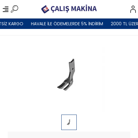
TSİZ KARGO
HAVALE İLE ÖDEMELERDE 5% İNDİRİM
2000 TL ÜZER