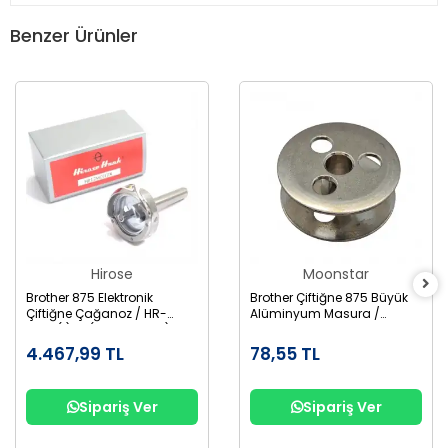
Benzer Ürünler
Hirose
Moonstar
Brother 875 Elektronik
Brother Çiftiğne 875 Büyük
Çiftiğne Çağanoz / HR-
Alüminyum Masura /
12MC(1)TR (SA1689-001)
155484-001AL
4.467,99 TL
78,55 TL
Sipariş Ver
Sipariş Ver