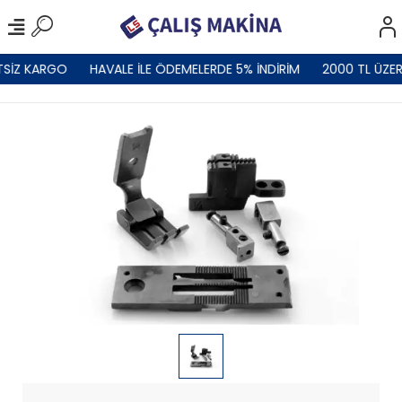
TSİZ KARGO
HAVALE İLE ÖDEMELERDE 5% İNDİRİM
2000 TL ÜZER