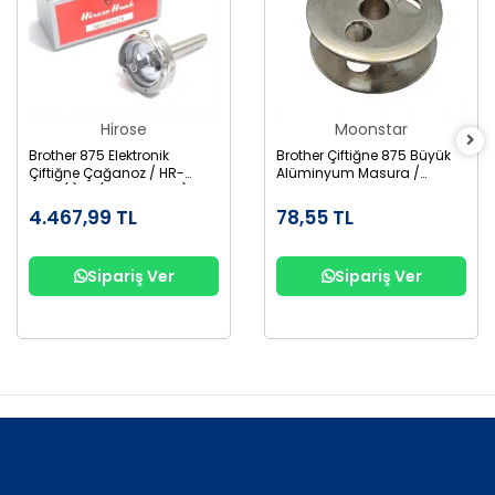
Hirose
Moonstar
Brother 875 Elektronik
Brother Çiftiğne 875 Büyük
Çiftiğne Çağanoz / HR-
Alüminyum Masura /
12MC(1)TR (SA1689-001)
155484-001AL
4.467,99 TL
78,55 TL
Sipariş Ver
Sipariş Ver