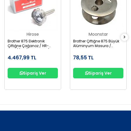
Hirose
Moonstar
Brother 875 Elektronik
Brother Çiftiğne 875 Büyük
Çiftiğne Çağanoz / HR-
Alüminyum Masura /
12MC(1)TR (SA1689-001)
155484-001AL
4.467,99 TL
78,55 TL
Sipariş Ver
Sipariş Ver