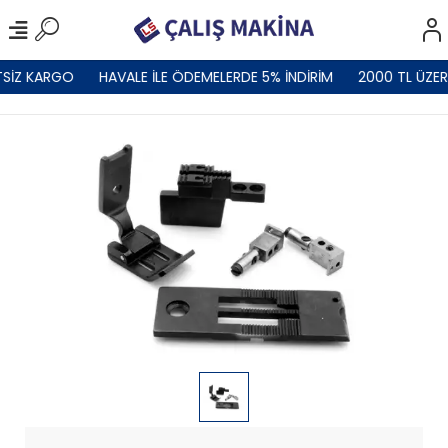
SİZ KARGO
HAVALE İLE ÖDEMELERDE 5% İNDİRİM
2000 TL ÜZER