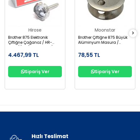
Hirose
Moonstar
Brother 875 Elektronik
Brother Çiftiğne 875 Büyük
Çiftiğne Çağanoz / HR-
Alüminyum Masura /
12MC(1)TR (SA1689-001)
155484-001AL
4.467,99 TL
78,55 TL
Sipariş Ver
Sipariş Ver
Hızlı Teslimat