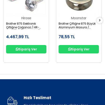
Hirose
Moonstar
Brother 875 Elektronik
Brother Çiftiğne 875 Büyük
Çiftiğne Çağanoz / HR-
Alüminyum Masura /
12MC(1)TR (SA1689-001)
155484-001AL
4.467,99 TL
78,55 TL
Sipariş Ver
Sipariş Ver
Hızlı Teslimat