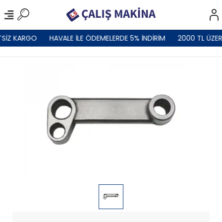
TSİZ KARGO
HAVALE İLE ÖDEMELERDE 5% İNDİRİM
2000 TL ÜZER