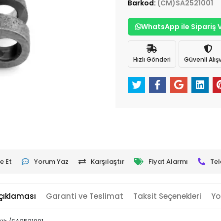
Barkod:
(CM)SA2521001
WhatsApp ile Sipariş 
Hızlı Gönderi
Güvenli Alışv
e Et
Yorum Yaz
Karşılaştır
Fiyat Alarmı
Tel
çıklaması
Garanti ve Teslimat
Taksit Seçenekleri
Yo