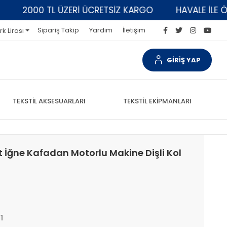
2000 TL ÜZERİ ÜCRETSİZ KARGO
HAVALE İLE ÖDEM
Sipariş Takip
Yardım
İletişim
rk Lirası
GİRİŞ YAP
TEKSTİL AKSESUARLARI
TEKSTİL EKİPMANLARI
ft İğne Kafadan Motorlu Makine Dişli Kol
1