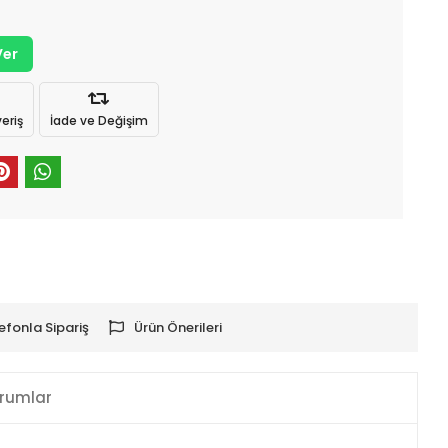
Ver
eriş
İade ve Değişim
efonla Sipariş
Ürün Önerileri
rumlar