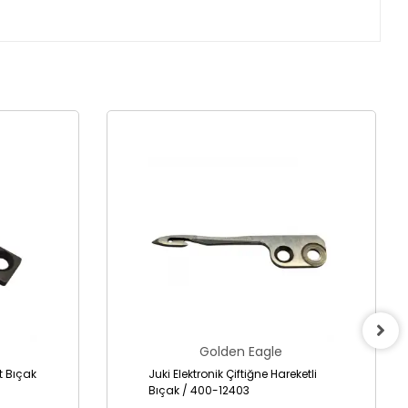
Golden Eagle
it Bıçak
Juki Elektronik Çiftiğne Hareketli
Bıçak / 400-12403