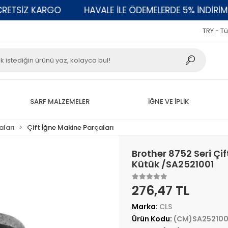
TSİZ KARGO
HAVALE İLE ÖDEMELERDE 5% İNDİRİM
TRY - Tü
SARF MALZEMELER
İĞNE VE İPLİK
aları
Çift İğne Makine Parçaları
Brother 8752 Seri Çi
Kütük /SA2521001
276,47 TL
Marka:
CLS
Ürün Kodu:
(CM)SA252100