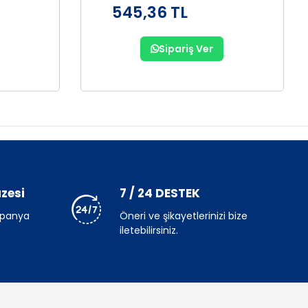
545,36 TL
Sipariş Ver
zesi
7 / 24 DESTEK
mpanya
Öneri ve şikayetlerinizi bize
iletebilirsiniz.