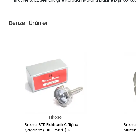
Brother 8752 Seri Çift İğne Kafadan Motorlu Makine Dişli Kol Kü
Benzer Ürünler
Hirose
Brother 875 Elektronik Çiftiğne
Brothe
Çağanoz / HR-12MC(1)TR
Alümi
(SA1689-001)
001AL