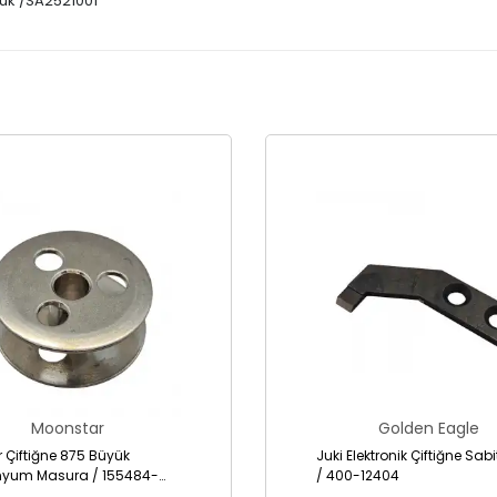
tük /SA2521001
Moonstar
Golden Eagle
r Çiftiğne 875 Büyük
Juki Elektronik Çiftiğne Sab
nyum Masura / 155484-
/ 400-12404