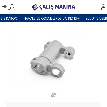
SİZ KARGO
HAVALE İLE ÖDEMELERDE 5% İNDİRİM
2000 TL ÜZER