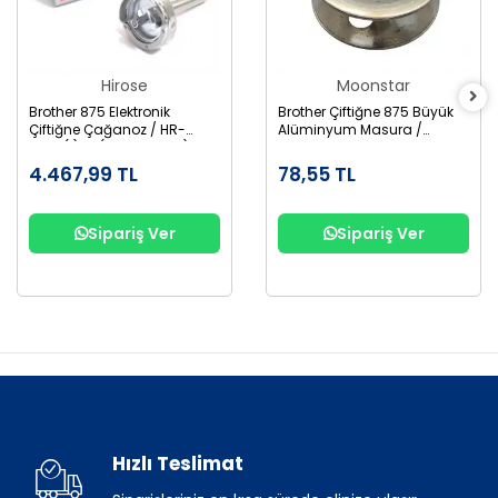
Hirose
Moonstar
Brother 875 Elektronik
Brother Çiftiğne 875 Büyük
Çiftiğne Çağanoz / HR-
Alüminyum Masura /
12MC(1)TR (SA1689-001)
155484-001AL
4.467,99 TL
78,55 TL
Sipariş Ver
Sipariş Ver
Hızlı Teslimat