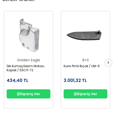
Golden Eagle
B+S
Dik Kumaş Kesim Motoru
Kuris Pimli Bıçak / UM-5
Kapak / 53C11-72
434,40 TL
3.001,32 TL
Sipariş Ver
Sipariş Ver