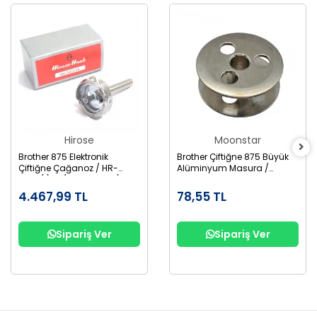
Hirose
Moonstar
Brother 875 Elektronik
Brother Çiftiğne 875 Büyük
Çiftiğne Çağanoz / HR-
Alüminyum Masura /
12MC(1)TR (SA1689-001)
155484-001AL
4.467,99 TL
78,55 TL
Sipariş Ver
Sipariş Ver