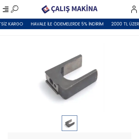
TSİZ KARGO
HAVALE İLE ÖDEMELERDE 5% İNDİRİM
2000 TL ÜZER