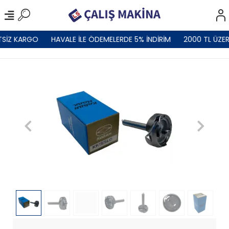
TSİZ KARGO
HAVALE İLE ÖDEMELERDE 5% İNDİRİM
2000 TL ÜZER