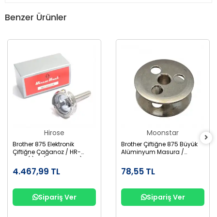
Benzer Ürünler
Hirose
Moonstar
Brother 875 Elektronik
Brother Çiftiğne 875 Büyük
Çiftiğne Çağanoz / HR-
Alüminyum Masura /
12MC(1)TR (SA1689-001)
155484-001AL
4.467,99 TL
78,55 TL
Sipariş Ver
Sipariş Ver