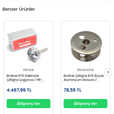
Benzer Ürünler
Hirose
Moonstar
Brother 875 Elektronik
Brother Çiftiğne 875 Büyük
Çiftiğne Çağanoz / HR-
Alüminyum Masura /
12MC(1)TR (SA1689-001)
155484-001AL
4.467,99 TL
78,55 TL
Sipariş Ver
Sipariş Ver